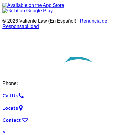
© 2026 Valiente Law (En Español) |
Renuncia de
Responsabilidad
Website Development by
Omnizant
Opens in a new window.
,
Phone:
Call Us
Locate
Contact
×