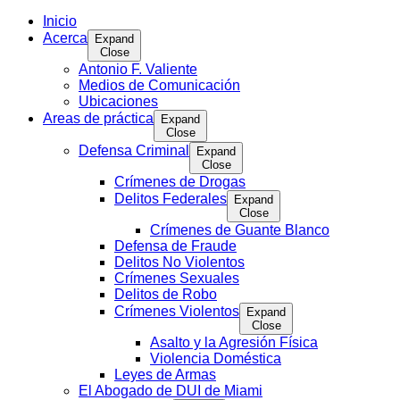
Inicio
Acerca
Expand
Close
Antonio F. Valiente
Medios de Comunicación
Ubicaciones
Areas de práctica
Expand
Close
Defensa Criminal
Expand
Close
Crímenes de Drogas
Delitos Federales
Expand
Close
Crímenes de Guante Blanco
Defensa de Fraude
Delitos No Violentos
Crímenes Sexuales
Delitos de Robo
Crímenes Violentos
Expand
Close
Asalto y la Agresión Física
Violencia Doméstica
Leyes de Armas
El Abogado de DUI de Miami